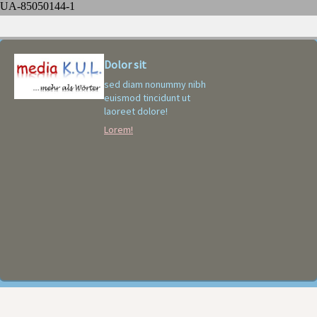
UA-85050144-1
Dolor sit
sed diam nonummy nibh
euismod tincidunt ut
laoreet dolore
!
Lorem!
Adipiscing elit
Li Europan lingues es
membres del sam familie!
Lorem!